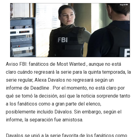
'Sex Education' podría tener spin-offs más allá de la t
Qué ver este fin de semana: del 11 al 13 de agosto
El final alternativo de 'Soy leyenda hubiera hecho una m
Todo es diversión y juegos para Natalia Dyer en el nuevo
Xolo Maridueña desafía a su escarabajo en nuevo clip d
Aviso FBI: fanáticos de Most Wanted , aunque no está
claro cuándo regresará la serie para la quinta temporada, la
Olivia Cooke sobre cómo la salida de Miguel Sapochnik
serie regular, Alexa Davalos no regresará según un
informe de Deadline . Por el momento, no está claro por
La temporada 2 de 'Verano cruel' cometió el mismo gra
qué se tomó la decisión, así que la noticia sorprende tanto
a los fanáticos como a gran parte del elenco,
'FBI: Alexa Davalos de Most Wanted sale antes de la t
posiblemente incluido Dávalos. Sin embargo, según el
Ride West con Barbie y Ken con las nuevas muñecas de
informe, la separación fue amistosa.
'Sharknado' se dirige a los cines con una nueva vibra de
Davalos se unió a la serie favorita de los fanáticos como