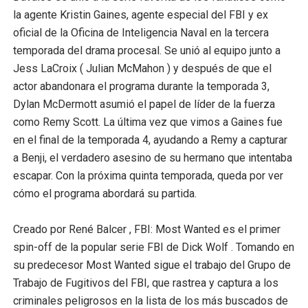
la agente Kristin Gaines, agente especial del FBI y ex
Valak regresa para aterrorizar una escuela en el nuevo 
oficial de la Oficina de Inteligencia Naval en la tercera
Temporada 2 de 'Heartstopper': un vistazo al detrás de 
temporada del drama procesal. Se unió al equipo junto a
Jess LaCroix ( Julian McMahon ) y después de que el
Este atuendo icónico de 'Star Wars: The Force Awake
actor abandonara el programa durante la temporada 3,
Dylan McDermott asumió el papel de líder de la fuerza
Mira los primeros 10 minutos de 'Spider-Man: Across t
como Remy Scott. La última vez que vimos a Gaines fue
en el final de la temporada 4, ayudando a Remy a capturar
La polémica entre Beéle e Isabella Ladera
a Benji, el verdadero asesino de su hermano que intentaba
escapar. Con la próxima quinta temporada, queda por ver
cómo el programa abordará su partida.
Creado por René Balcer , FBI: Most Wanted es el primer
spin-off de la popular serie FBI de Dick Wolf . Tomando en
su predecesor Most Wanted sigue el trabajo del Grupo de
Trabajo de Fugitivos del FBI, que rastrea y captura a los
criminales peligrosos en la lista de los más buscados de