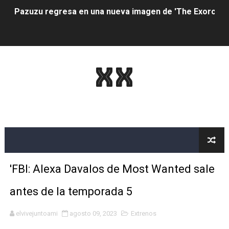
Pazuzu regresa en una nueva imagen de 'The Exorcist: 
The Criterion Channel presenta una nueva categoría de 
Chris McQuarrie alteró 'Misión: Imposible: el villano de
XX
Está Olivia Rodrigo en la temporada final de 'High Scho
Gal Gadot reacciona a ser la primera opción de Margot 
La próxima película de Wonder Woman debería seguir el
'Spider-Man: No Way Home' siempre estuvo destinado a s
'FBI: Alexa Davalos de Most Wanted sale
Revisión de la temporada 4 de 'Solar Opposites': la co
antes de la temporada 5
El director de 'Portrait of a Lady on Fire' también escri
elvivejuntoami
agosto 09, 2023
Extrenos
Resumen del episodio 4 de la temporada 25 de 'Gran He