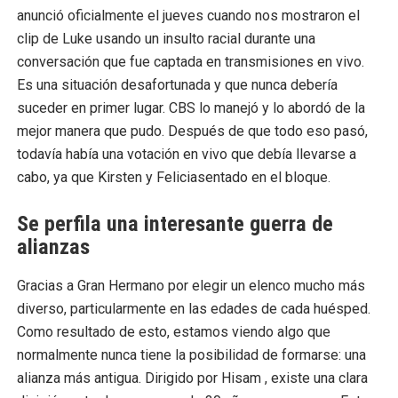
anunció oficialmente el jueves cuando nos mostraron el
Valak regresa para aterrorizar una escuela en el nuevo 
clip de Luke usando un insulto racial durante una
conversación que fue captada en transmisiones en vivo.
Temporada 2 de 'Heartstopper': un vistazo al detrás de 
Es una situación desafortunada y que nunca debería
Este atuendo icónico de 'Star Wars: The Force Awake
suceder en primer lugar. CBS lo manejó y lo abordó de la
mejor manera que pudo. Después de que todo eso pasó,
Mira los primeros 10 minutos de 'Spider-Man: Across t
todavía había una votación en vivo que debía llevarse a
cabo, ya que Kirsten y Feliciasentado en el bloque
.
La polémica entre Beéle e Isabella Ladera
Se perfila una interesante guerra de
alianzas
Gracias a Gran Hermano por elegir un elenco mucho más
diverso, particularmente en las edades de cada huésped.
Como resultado de esto, estamos viendo algo que
normalmente nunca tiene la posibilidad de formarse: una
alianza más antigua. Dirigido por Hisam , existe una clara