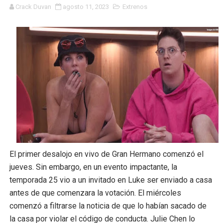
Crack Duvan
agosto 11, 2023
Extrenos
'Sex Education' podría tener spin-offs más allá de la t
Qué ver este fin de semana: del 11 al 13 de agosto
El final alternativo de 'Soy leyenda hubiera hecho una m
Todo es diversión y juegos para Natalia Dyer en el nuevo
Xolo Maridueña desafía a su escarabajo en nuevo clip d
Olivia Cooke sobre cómo la salida de Miguel Sapochnik
La temporada 2 de 'Verano cruel' cometió el mismo gra
El primer desalojo en vivo de Gran Hermano comenzó el
jueves. Sin embargo, en un evento impactante, la
'FBI: Alexa Davalos de Most Wanted sale antes de la t
temporada 25 vio a un invitado en Luke ser enviado a casa
Ride West con Barbie y Ken con las nuevas muñecas de
antes de que comenzara la votación. El miércoles
comenzó a filtrarse la noticia de que lo habían sacado de
'Sharknado' se dirige a los cines con una nueva vibra de
la casa por violar el código de conducta. Julie Chen lo