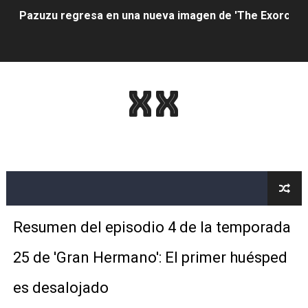
Pazuzu regresa en una nueva imagen de 'The Exorcist: 
The Criterion Channel presenta una nueva categoría de 
Chris McQuarrie alteró 'Misión: Imposible: el villano de
XX
Está Olivia Rodrigo en la temporada final de 'High Scho
Gal Gadot reacciona a ser la primera opción de Margot 
La próxima película de Wonder Woman debería seguir el
'Spider-Man: No Way Home' siempre estuvo destinado a s
Resumen del episodio 4 de la temporada
Revisión de la temporada 4 de 'Solar Opposites': la co
25 de 'Gran Hermano': El primer huésped
El director de 'Portrait of a Lady on Fire' también escri
es desalojado
Resumen del episodio 4 de la temporada 25 de 'Gran He